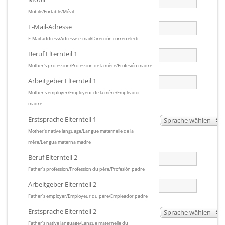
Mobile/Portable/Móvil
E-Mail-Adresse
E-Mail address/Adresse e-mail/Dirección correo electr.
Beruf Elternteil 1
Mother's profession/Profession de la mère/Profesión madre
Arbeitgeber Elternteil 1
Mother’s employer/Employeur de la mère/Empleador
madre
Erstsprache Elternteil 1
Sprache wählen
Mother’s native language/Langue maternelle de la
mère/Lengua materna madre
Beruf Elternteil 2
Father’s profession/Profession du père/Profesión padre
Arbeitgeber Elternteil 2
Father’s employer/Employeur du père/Empleador padre
Erstsprache Elternteil 2
Sprache wählen
Father’s native language/Langue maternelle du