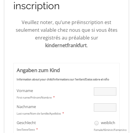
inscription
Veuillez noter, qu’une préinscription est
seulement valable chez nous que si vous êtes
enregistrés au préalable sur
kindernetfrankfurt
.
Angaben zum Kind
Information about your child/Informations sur l‘enfant/Datos sobre el niño
Vorname
*
First name/Prénom/Nombre
Nachname
*
Last name/Nom de famille/Apellidos
Geschlecht
weiblich
*
Sex/Sexe/Sexo
Female/féminin/Femenino