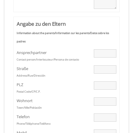
Angabe zu den Eltern
Information about the parents/Information sur les parents/Datos sobre los
padres
Ansprechpartner
Contact person/Interlocuteur/Persona de contacto
Straße
Address/Rue/Dirección
PLZ
Postal Code/CP/C.P.
Wohnort
Town/Ville/Población
Telefon
Phone/Téléphone/Teléfono
Mobil