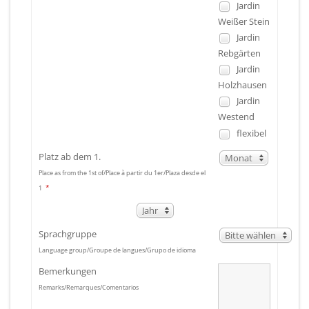
Jardin
Weißer Stein
Jardin
Rebgärten
Jardin
Holzhausen
Jardin
Westend
flexibel
Platz ab dem 1.
Monat
Place as from the 1st of/Place à partir du 1er/Plaza desde el
*
1
Jahr
Sprachgruppe
Bitte wählen
Language group/Groupe de langues/Grupo de idioma
Bemerkungen
Remarks/Remarques/Comentarios