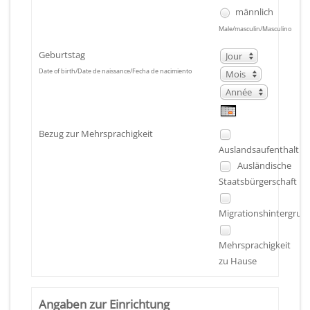
männlich
Male/masculin/Masculino
Geburtstag
Jour
Mois
Jour
Date of birth/Date de naissance/Fecha de nacimiento
Année
Mois
Année
Bezug zur Mehrsprachigkeit
Auslandsaufenthalt
Ausländische
Staatsbürgerschaft
Migrationshintergrun
Mehrsprachigkeit
zu Hause
Angaben zur Einrichtung