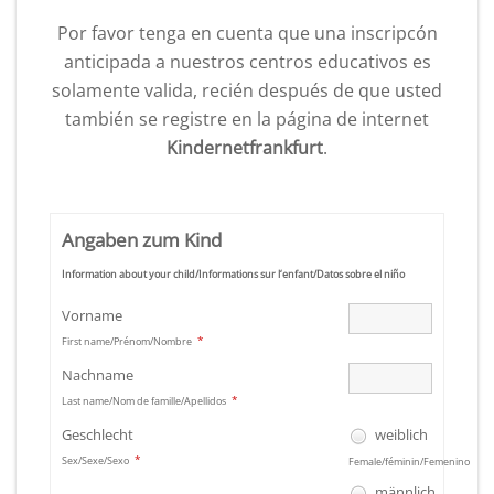
Por favor tenga en cuenta que una inscripcón
anticipada a nuestros centros educativos es
solamente valida, recién después de que usted
también se registre en la página de internet
Kindernetfrankfurt
.
Angaben zum Kind
Information about your child/Informations sur l‘enfant/Datos sobre el niño
Vorname
*
First name/Prénom/Nombre
Nachname
*
Last name/Nom de famille/Apellidos
Geschlecht
weiblich
*
Sex/Sexe/Sexo
Female/féminin/Femenino
männlich