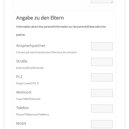
Angabe zu den Eltern
Information about the parents/Information sur les parents/Datos sobre los
padres
Ansprechpartner
Contact person/Interlocuteur/Persona de contacto
Straße
Address/Rue/Dirección
PLZ
Postal Code/CP/C.P.
Wohnort
Town/Ville/Población
Telefon
Phone/Téléphone/Teléfono
Mobil