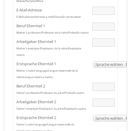
Mobile/Portable/Móvil
E-Mail-Adresse
E-Mail address/Adresse e-mail/Dirección correo electr.
Beruf Elternteil 1
Mother's profession/Profession de la mère/Profesión madre
Arbeitgeber Elternteil 1
Mother’s employer/Employeur de la mère/Empleador
madre
Erstsprache Elternteil 1
Sprache wählen
Mother’s native language/Langue maternelle de la
mère/Lengua materna madre
Beruf Elternteil 2
Father’s profession/Profession du père/Profesión padre
Arbeitgeber Elternteil 2
Father’s employer/Employeur du père/Empleador padre
Erstsprache Elternteil 2
Sprache wählen
Father’s native language/Langue maternelle du
père/Lengua materna padre