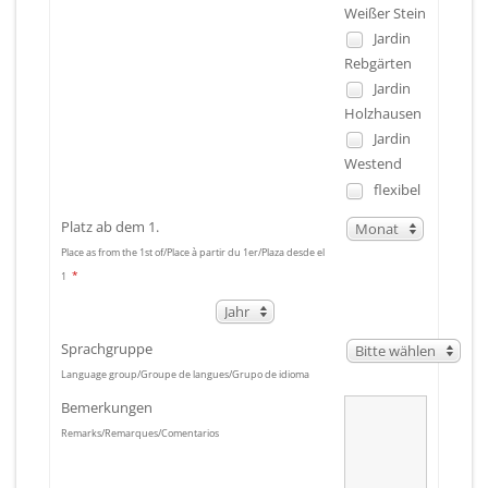
Weißer Stein
Jardin
Rebgärten
Jardin
Holzhausen
Jardin
Westend
flexibel
Platz ab dem 1.
Monat
Place as from the 1st of/Place à partir du 1er/Plaza desde el
*
1
Jahr
Sprachgruppe
Bitte wählen
Language group/Groupe de langues/Grupo de idioma
Bemerkungen
Remarks/Remarques/Comentarios