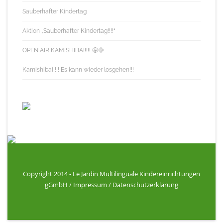
Sauberhafter Kindertag
Aktion „Sauberhafter Kindertag!!!!“
OPEN AIR KAMISHIBAI!!!! 🤩🌞
Kamishibai!!!! Es kann wieder losgehen!!!
Copyright 2014 - Le Jardin Multilinguale Kindereinrichtungen
gGmbH /
Impressum
/
Datenschutzerklärung