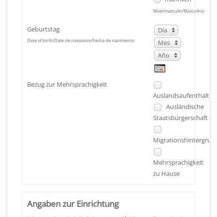
Male/masculin/Masculino
Geburtstag
Día
Mes
Día
Date of birth/Date de naissance/Fecha de nacimiento
Año
Mes
Año
Bezug zur Mehrsprachigkeit
Auslandsaufenthalt
Ausländische
Staatsbürgerschaft
Migrationshintergrun
Mehrsprachigkeit
zu Hause
Angaben zur Einrichtung